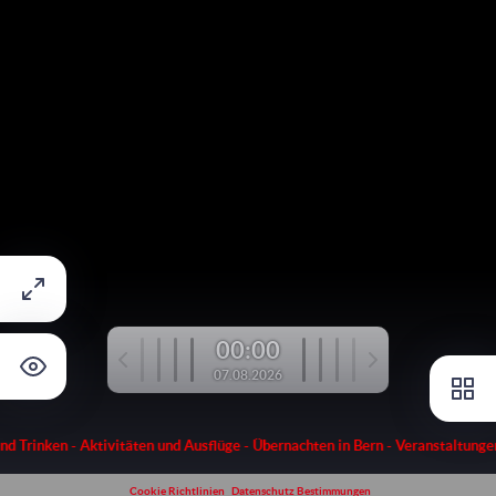
00:00
07.08.2026
nd Trinken
-
Aktivitäten und Ausflüge
-
Übernachten in Bern
-
Veranstaltunge
Cookie Richtlinien
Datenschutz Bestimmungen